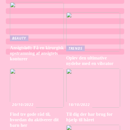
BEAUTY
Ansigtsløft: Få en kirurgisk
TRENDS
opstramning af ansigtets
Oplev den ultimative
konturer
nydelse med en vibrator
20/10/2022
18/10/2022
Find tre gode råd til,
Til dig der har brug for
hvordan du aktiverer dit
hjælp til håret
barn her