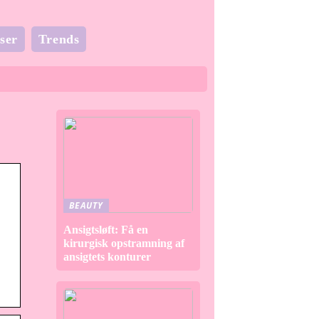
ser
Trends
BEAUTY
Ansigtsløft: Få en
kirurgisk opstramning af
ansigtets konturer