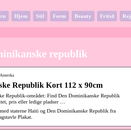
rn
Hjem
Stil
Form
Beauty
Fritid
Rej
minikanske republik
d Amerika
ske Republik Kort 112 x 90cm
ske Republik-området: Find Den Dominikanske Republik
itet, pris eller ledige pladser …
 med staterne Haiti og Den Dominikanske Republik fra
gstavle Plakat.