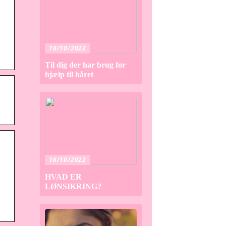
18/10/2022
Til dig der har brug for
hjælp til håret
16/10/2022
HVAD ER
LØNSIKRING?