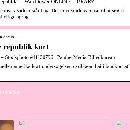
e Republik — Watchtower ONLINE LIBRARY
hovas Vidner står bag. Det er et studieværktøj til at søge i
skellige sprog.
-den-domin…
 republik kort
t – Stockphoto #11130796 | PantherMedia Billedbureau
ellemamerika kort undersogelsen caribbean haiti landkort atl
e republik