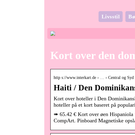
Livsstil
Bø
Kort over den do
http s://www.interkart.de › … › Central og Sy
Haiti / Den Dominikan
Kort over hoteller i Den Dominikan
hoteller på et kort baseret på popular
➠ 65.42 € Kort over øen Hispaniola
CompArt. Pinboard Magnetiske opsla