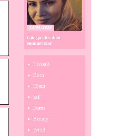
14/09/2022
Gør garderoben
sommerklar
Livsstil
Børn
Hjem
Stil
Form
Beauty
Fritid