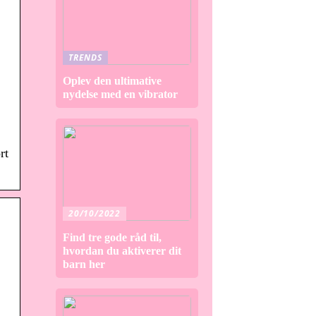
TRENDS
Oplev den ultimative
nydelse med en vibrator
rt
20/10/2022
Find tre gode råd til,
hvordan du aktiverer dit
barn her