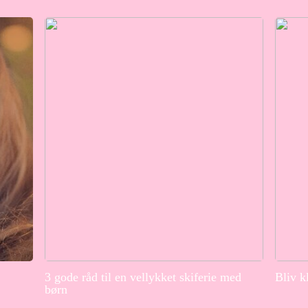
3 gode råd til en vellykket skiferie med
Bliv k
børn