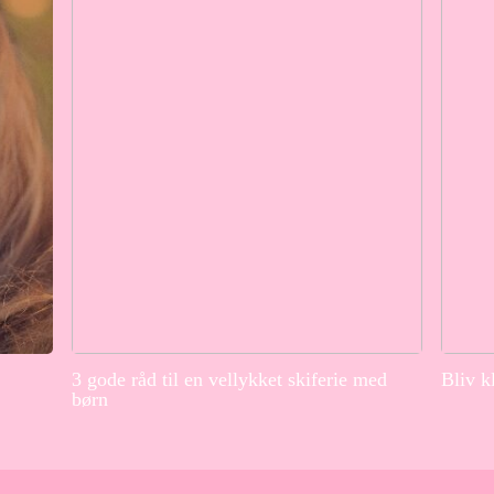
3 gode råd til en vellykket skiferie med
Bliv k
børn