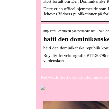
Kort fortalt om Den Dominikansk
Dette er en officel hjemmeside som Je
Jehovas Vidners publikationer på for
http s://billedbureau.panthermedia.net › haiti
haiti den dominikanske
haiti den dominikanske republik kor
Royalty-fri vektorgrafik #11130796 m
verdenskort
Keywords: kort over den dominikansk