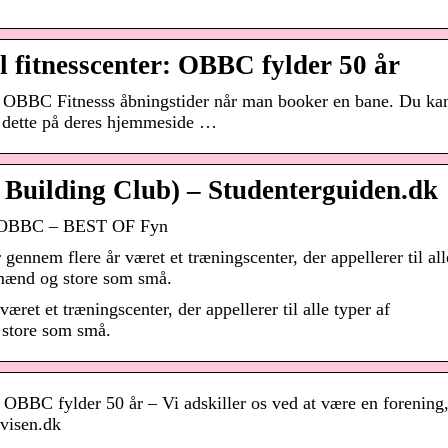
l fitnesscenter: OBBC fylder 50 år
OBBC Fitnesss åbningstider når man booker en bane. Du ka
m dette på deres hjemmeside …
Building Club) – Studenterguiden.dk
os OBBC – BEST OF Fyn
nnem flere år været et træningscenter, der appellerer til all
mænd og store som små.
et et træningscenter, der appellerer til alle typer af
store som små.
: OBBC fylder 50 år – Vi adskiller os ved at være en forening
avisen.dk