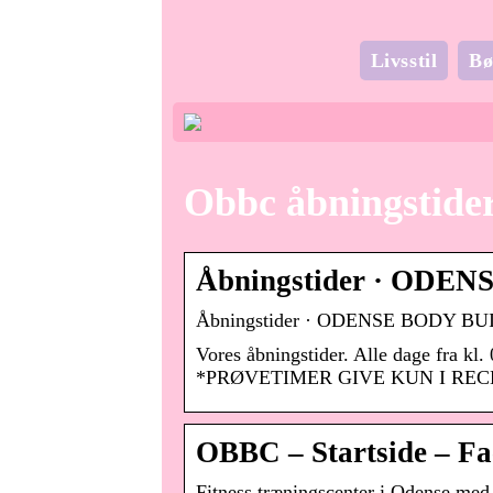
Livsstil
Bø
Obbc åbningstide
Åbningstider · OD
Åbningstider · ODENSE BODY B
Vores åbningstider. Alle dage fra kl.
*PRØVETIMER GIVE KUN I RE
OBBC – Startside – F
Fitness træningscenter i Odense