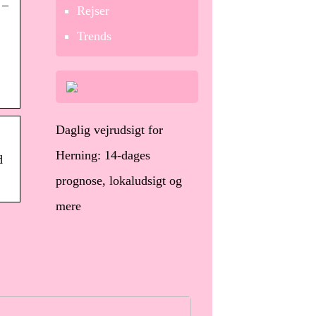
 –
Rejser
Trends
Daglig vejrudsigt for
Herning: 14-dages
d
prognose, lokaludsigt og
mere