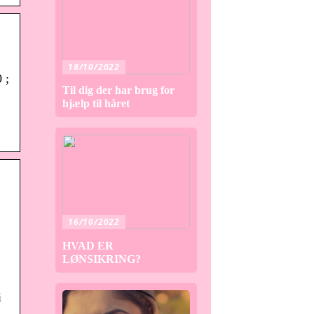
18/10/2022
 ;
Til dig der har brug for
hjælp til håret
16/10/2022
HVAD ER
LØNSIKRING?
i