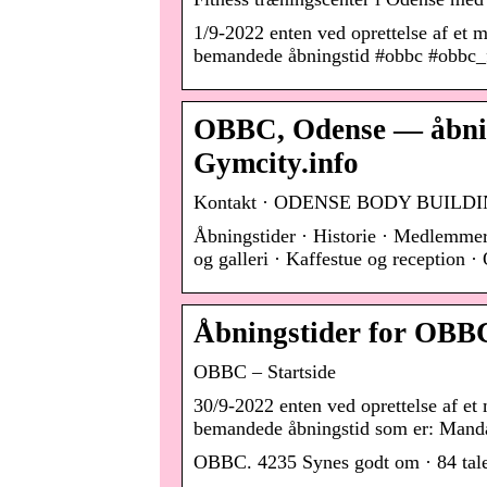
1/9-2022 enten ved oprettelse af et
bemandede åbningstid #obbc #obbc_
OBBC, Odense — åbning
Gymcity.info
Kontakt · ODENSE BODY BUILD
Åbningstider · Historie · Medlemmern
og galleri · Kaffestue og reception
Åbningstider for OB
OBBC – Startside
30/9-2022 enten ved oprettelse af e
bemandede åbningstid som er: Manda
OBBC. 4235 Synes godt om · 84 taler