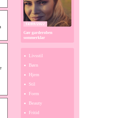
14/09/2022
n
Gør garderoben
sommerklar
Livsstil
Børn
e
Hjem
Stil
Form
Beauty
,
Fritid