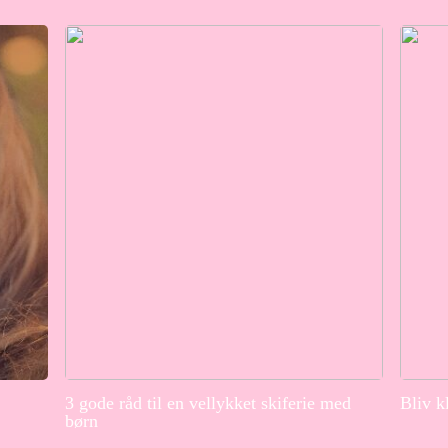
3 gode råd til en vellykket skiferie med
Bliv k
børn