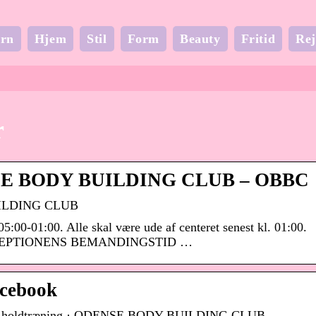
rn
Hjem
Stil
Form
Beauty
Fritid
Rej
r
ENSE BODY BUILDING CLUB – OBBC
UILDING CLUB
 05:00-01:00. Alle skal være ude af centeret senest kl. 01:00.
CEPTIONENS BEMANDINGSTID …
acebook
 med holdtræning · ODENSE BODY BUILDING CLUB