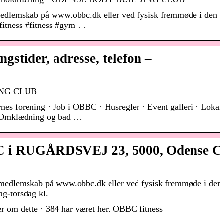
 medlemskab på www.obbc.dk eller ved fysisk fremmøde i den
fitness #fitness #gym …
stider, adresse, telefon –
ING CLUB
es forening · Job i OBBC · Husregler · Event galleri · Loka
 · Omklædning og bad …
BC i RUGÅRDSVEJ 23, 5000, Odense 
t medlemskab på www.obbc.dk eller ved fysisk fremmøde i de
g-torsdag kl.
 om dette · 384 har været her. OBBC fitness