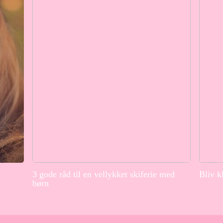
3 gode råd til en vellykket skiferie med
Bliv k
børn