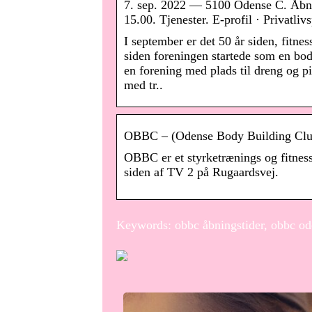
7. sep. 2022 — 5100 Odense C. Åbnin
15.00. Tjenester. E-profil · Privatliv
I september er det 50 år siden, fitn
siden foreningen startede som en bod
en forening med plads til dreng og p
med tr..
OBBC – (Odense Body Building Club)
OBBC er et styrketrænings og fitness
siden af TV 2 på Rugaardsvej.
Keywords: obbc åbningstider, obbc od