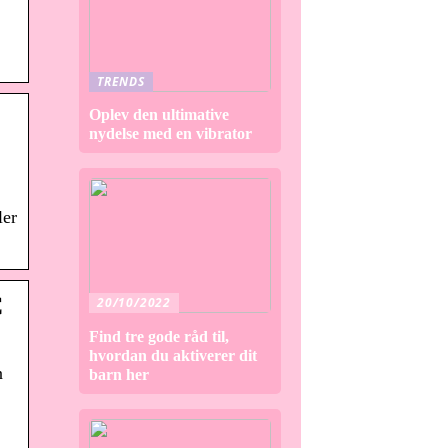
TRENDS
Oplev den ultimative
nydelse med en vibrator
ler
C
20/10/2022
Find tre gode råd til,
hvordan du aktiverer dit
n
barn her