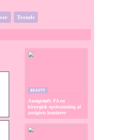
ser
Trends
BEAUTY
Ansigtsløft: Få en
kirurgisk opstramning af
ansigtets konturer