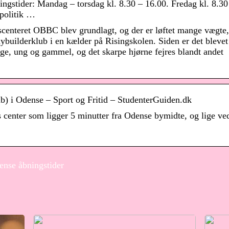
gstider: Mandag – torsdag kl. 8.30 – 16.00. Fredag kl. 8.30
spolitik …
esscenteret OBBC blev grundlagt, og der er løftet mange vægte,
ybuilderklub i en kælder på Risingskolen. Siden er det blevet
ige, ung og gammel, og det skarpe hjørne fejres blandt andet
 i Odense – Sport og Fritid – StudenterGuiden.dk
 center som ligger 5 minutter fra Odense bymidte, og lige ve
ense åbningstider