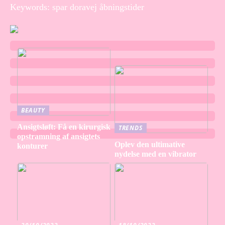
Keywords: spar doravej åbningstider
BEAUTY
Ansigtsløft: Få en kirurgisk
TRENDS
opstramning af ansigtets
Oplev den ultimative
konturer
nydelse med en vibrator