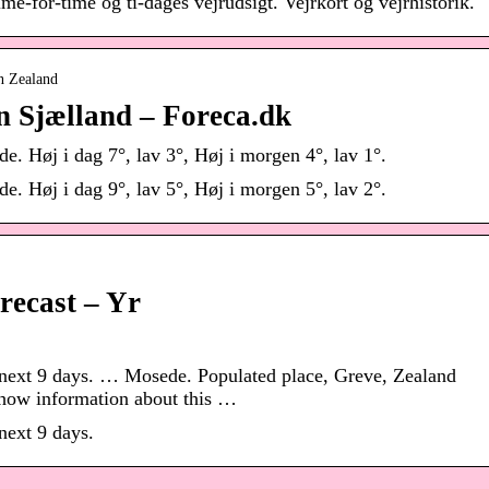
me-for-time og ti-dages vejrudsigt. Vejrkort og vejrhistorik.
n Zealand
n Sjælland – Foreca.dk
e. Høj i dag 7°, lav 3°, Høj i morgen 4°, lav 1°.
e. Høj i dag 9°, lav 5°, Høj i morgen 5°, lav 2°.
recast – Yr
 next 9 days. … Mosede. Populated place, Greve, Zealand
show information about this …
next 9 days.