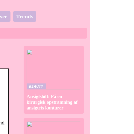
ser
Trends
BEAUTY
Ansigtsløft: Få en
kirurgisk opstramning af
ansigtets konturer
and