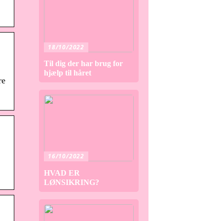
18/10/2022
Til dig der har brug for
hjælp til håret
re
16/10/2022
HVAD ER
LØNSIKRING?