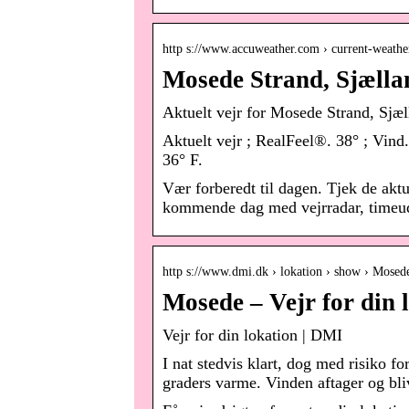
http s://www.accuweather.com › current-weathe
Mosede Strand, Sjælla
Aktuelt vejr for Mosede Strand, Sj
Aktuelt vejr ; RealFeel®. 38° ; Vind
36° F.
Vær forberedt til dagen. Tjek de akt
kommende dag med vejrradar, timeudsi
http s://www.dmi.dk › lokation › show › Mosed
Mosede – Vejr for din 
Vejr for din lokation | DMI
I nat stedvis klart, dog med risiko fo
graders varme. Vinden aftager og bliv