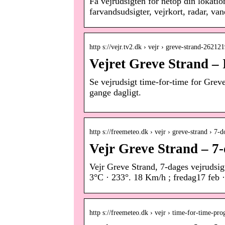
Få vejrudsigten for netop din lokatio
farvandsudsigter, vejrkort, radar, v
http s://vejr.tv2.dk › vejr › greve-strand-26212
Vejret Greve Strand – 
Se vejrudsigt time-for-time for Gre
gange dagligt.
http s://freemeteo.dk › vejr › greve-strand › 7-do
Vejr Greve Strand – 7-
Vejr Greve Strand, 7-dages vejrudsigt
3°C · 233°. 18 Km/h ; fredag17 feb ·
http s://freemeteo.dk › vejr › time-for-time-pr