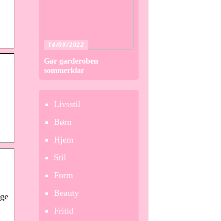
14/09/2022
Gør garderoben
sommerklar
Livsstil
Børn
Hjem
Stil
Form
Beauty
ige
Fritid