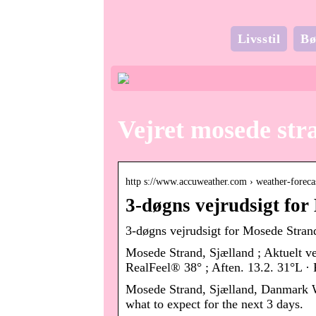
Livsstil
Bø
Vejret mosede str
http s://www.accuweather.com › weather-foreca
3-døgns vejrudsigt fo
3-døgns vejrudsigt for Mosede Stra
Mosede Strand, Sjælland ; Aktuelt ve
RealFeel® 38° ; Aften. 13.2. 31°L ·
Mosede Strand, Sjælland, Danmark Wea
what to expect for the next 3 days.