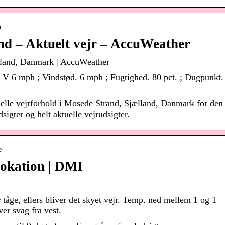
r
nd – Aktuelt vejr – AccuWeather
ælland, Danmark | AccuWeather
. V 6 mph ; Vindstød. 6 mph ; Fugtighed. 80 pct. ; Dugpunkt.
uelle vejrforhold i Mosede Strand, Sjælland, Danmark for den
gter og helt aktuelle vejrudsigter.
e
lokation | DMI
r tåge, ellers bliver det skyet vejr. Temp. ned mellem 1 og 1
er svag fra vest.