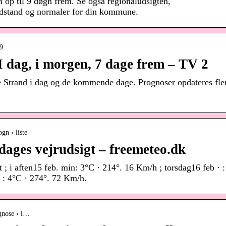
n op til 9 døgn frem. Se også regionaludsigten,
andstand og normaler for din kommune.
19
I dag, i morgen, 7 dage frem – TV 2
ve Strand i dag og de kommende dage. Prognoser opdateres fle
gn › liste
dages vejrudsigt – freemeteo.dk
 ; i aften15 feb. min: 3°C · 214°. 16 Km/h ; torsdag16 feb · :
 : 4°C · 274°. 72 Km/h.
ognose › i…