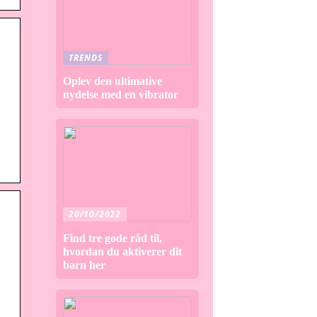
TRENDS
Oplev den ultimative
nydelse med en vibrator
20/10/2022
Find tre gode råd til,
hvordan du aktiverer dit
barn her