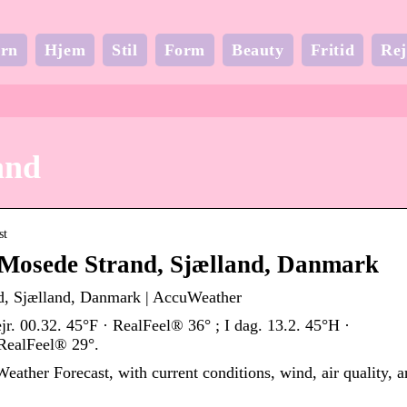
rn
Hjem
Stil
Form
Beauty
Fritid
Rej
and
st
r Mosede Strand, Sjælland, Danmark
nd, Sjælland, Danmark | AccuWeather
jr. 00.32. 45°F · RealFeel® 36° ; I dag. 13.2. 45°H ·
 RealFeel® 29°.
ther Forecast, with current conditions, wind, air quality, 