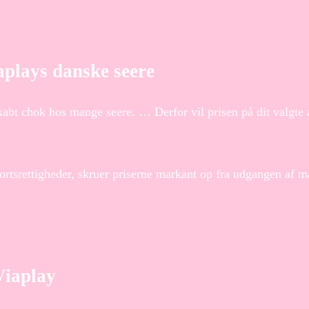
aplays danske seere
kabt chok hos mange seere. … Derfor vil prisen på dit valgt
ortsrettigheder, skruer priserne markant op fra udgangen af m
Viaplay