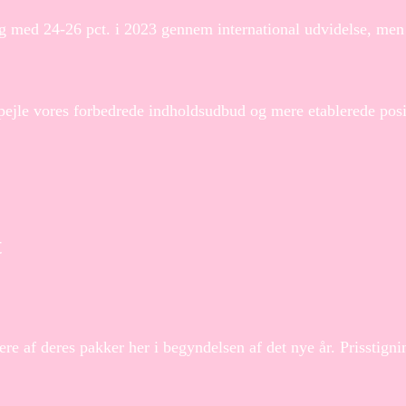
g med 24-26 pct. i 2023 gennem international udvidelse, men
fspejle vores forbedrede indholdsudbud og mere etablerede posi
t
re af deres pakker her i begyndelsen af det nye år. Prisstign