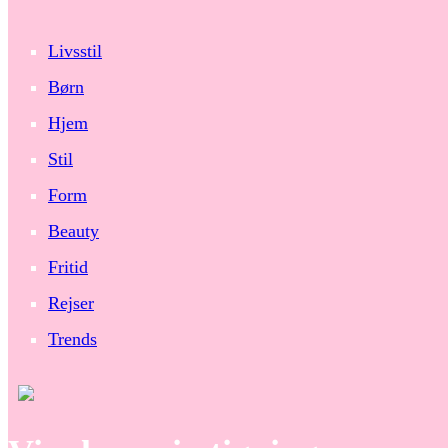
Livsstil
Børn
Hjem
Stil
Form
Beauty
Fritid
Rejser
Trends