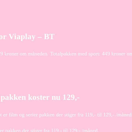
for Viaplay – BT
 129 kroner om måneden. Totalpakken med sport: 449 kroner 
 pakken koster nu 129,-
er film og serier pakken der stiger fra 119,- til 129,- /måned
er pakken der stiger fra 119,- til 129,- /måned.