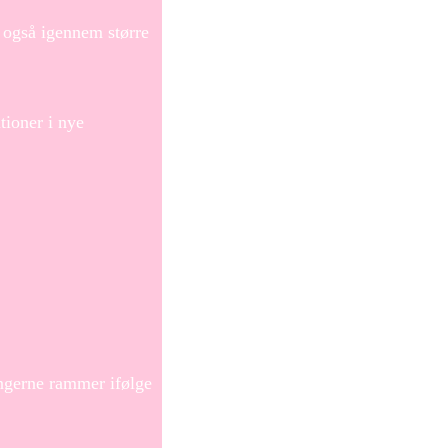
 også igennem større
tioner i nye
ingerne rammer ifølge