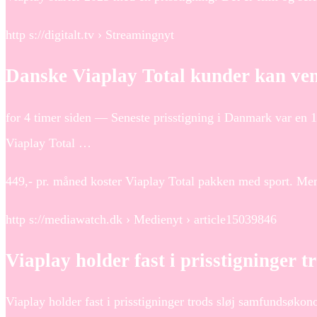
http s://digitalt.tv › Streamingnyt
Danske Viaplay Total kunder kan vent
for 4 timer siden — Seneste prisstigning i Danmark var en 10
Viaplay Total …
449,- pr. måned koster Viaplay Total pakken med sport. Men
http s://mediawatch.dk › Medienyt › article15039846
Viaplay holder fast i prisstigninger 
Viaplay holder fast i prisstigninger trods sløj samfundsø