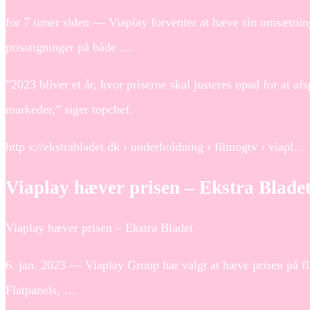
for 7 timer siden — Viaplay forventer at hæve sin omsætnin
prisstigninger på både …
”2023 bliver et år, hvor priserne skal justeres opad for at a
markeder,” siger topchef.
http s://ekstrabladet.dk › underholdning › filmogtv › viapl…
Viaplay hæver prisen – Ekstra Blade
Viaplay hæver prisen – Ekstra Bladet
6. jan. 2023 — Viaplay Group har valgt at hæve prisen på fle
Flatpanels, …