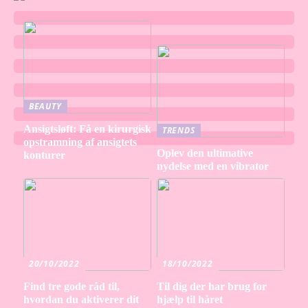
BEAUTY
Ansigtsløft: Få en kirurgisk
TRENDS
opstramning af ansigtets
Oplev den ultimative
konturer
nydelse med en vibrator
20/10/2022
18/10/2022
Find tre gode råd til,
Til dig der har brug for
hvordan du aktiverer dit
hjælp til håret