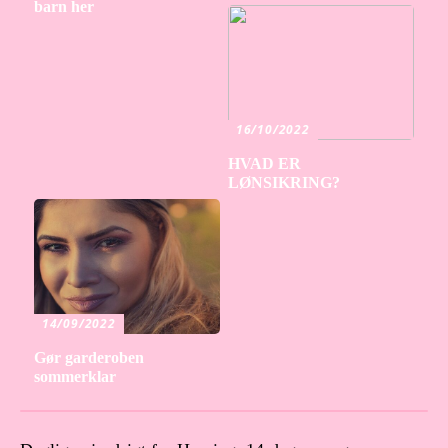
barn her
16/10/2022
HVAD ER
LØNSIKRING?
14/09/2022
Gør garderoben
sommerklar